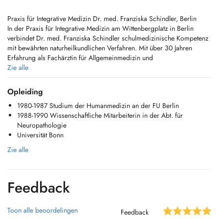
Praxis für Integrative Medizin Dr. med. Franziska Schindler, Berlin
In der Praxis für Integrative Medizin am Wittenbergplatz in Berlin
verbindet Dr. med. Franziska Schindler schulmedizinische Kompetenz
mit bewährten naturheilkundlichen Verfahren. Mit über 30 Jahren
Erfahrung als Fachärztin für Allgemeinmedizin und
Zusatzqualifikationen in Naturheilverfahren, Akupunktur, Hypnose und
Zie alle
psychosomatischer Medizin bietet sie eine ganzheitliche Betreuung für
Körper und Seele.
Opleiding
1980-1987 Studium der Humanmedizin an der FU Berlin
Behandlungsschwerpunkte
1988-1990 Wissenschaftliche Mitarbeiterin in der Abt. für
Naturheilkunde & Ordnungstherapie: Individuelle Therapiekonzepte
Neuropathologie
basierend auf Ernährung, Bewegung, Phytotherapie und
Universität Bonn
Lebensstilberatung.
Zie alle
Traditionelle Chinesische Medizin (TCM): Akupunktur, Moxibustion und
energetische Ausgleichsverfahren.
Feedback
Hypnose & EFT (Emotional Freedom Techniques): Effektive Methoden
zur Stressbewältigung, Raucherentwöhnung und zur Unterstützung bei
chronischen Beschwerden.
Toon alle beoordelingen
Feedback