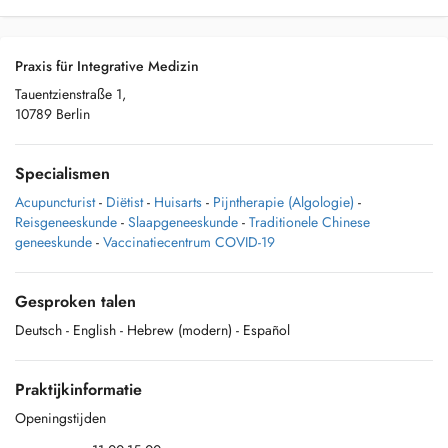
Praxis für Integrative Medizin
Tauentzienstraße 1,
10789 Berlin
Specialismen
Acupuncturist
-
Diëtist
-
Huisarts
-
Pijntherapie (Algologie)
-
Reisgeneeskunde
-
Slaapgeneeskunde
-
Traditionele Chinese
geneeskunde
-
Vaccinatiecentrum COVID-19
Gesproken talen
Deutsch
- English
- Hebrew (modern)
- Español
Praktijkinformatie
Openingstijden