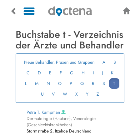
Buchstabe t - Verzeichnis
der Ärzte und Behandler
Neue Behandler, Praxen und Gruppen
A
B
C
D
E
F
G
H
I
J
K
L
M
N
O
P
Q
R
S
T
U
V
W
X
Y
Z
Petra T. Kampman
Dermatologie (Hautarzt), Venerologie
(Geschlechtskrankheiten)
Stormstraße 2, Itzehoe Deutschland