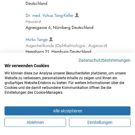
Deutschland
Dr. med. Yuhua Tang-Keller
Hausarzt
Agnesgasse 6, Nürnberg Deutschland
Mirko Tange
Augenheilkunde (Ophthalmologie - Augenarzt)
Heegbarg 21, Hamburg Deutschland
Datenschutzbestimmungen
Jens Tange
Wir verwenden Cookies
Anästhesiologie
Wir können diese zur Analyse unserer Besucherdaten platzieren, um unsere
Celler Straße 32, Braunschweig Deutschland
Website zu verbessern, personalisierte Inhalte zu zeigen und Ihnen ein
großartiges Website-Erlebnis zu bieten. Für weitere Informationen über die
Dr. med. Stefan Tange
Cookies und die damit verbundene Kommunikation öffnen Sie die
Einstellungen des Cookie-Managers.
Chirurgie
Röntgenstraße 14, Friedrichshafen Deutschland
Alle akzeptieren
Dr. med. Gerard Tangerding
Innere Medizin (Internist)
Ablehnen
Einstellungen
Poststraße 2, Wangen im Allgäu Deutschland