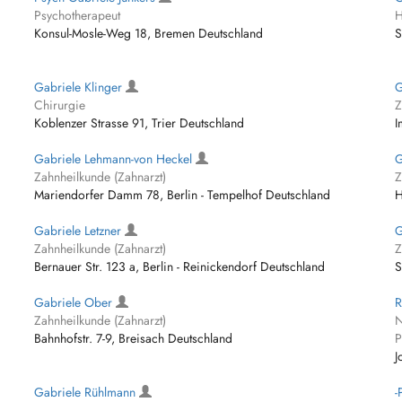
Psychotherapeut
H
Konsul-Mosle-Weg 18, Bremen Deutschland
S
Gabriele Klinger
G
Chirurgie
Z
Koblenzer Strasse 91, Trier Deutschland
I
Gabriele Lehmann-von Heckel
G
Zahnheilkunde (Zahnarzt)
Z
Mariendorfer Damm 78, Berlin - Tempelhof Deutschland
H
Gabriele Letzner
G
Zahnheilkunde (Zahnarzt)
Z
Bernauer Str. 123 a, Berlin - Reinickendorf Deutschland
S
Gabriele Ober
R
Zahnheilkunde (Zahnarzt)
N
Bahnhofstr. 7-9, Breisach Deutschland
P
J
Gabriele Rühlmann
-