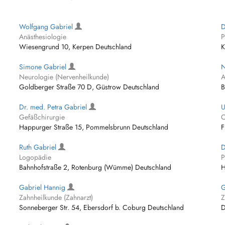
Wolfgang Gabriel
D
Anästhesiologie
P
Wiesengrund 10, Kerpen Deutschland
K
Simone Gabriel
N
Neurologie (Nervenheilkunde)
A
Goldberger Straße 70 D, Güstrow Deutschland
B
Dr. med. Petra Gabriel
U
Gefäßchirurgie
C
Happurger Straße 15, Pommelsbrunn Deutschland
F
Ruth Gabriel
D
Logopädie
P
Bahnhofstraße 2, Rotenburg (Wümme) Deutschland
H
Gabriel Hannig
G
Zahnheilkunde (Zahnarzt)
Z
Sonneberger Str. 54, Ebersdorf b. Coburg Deutschland
D