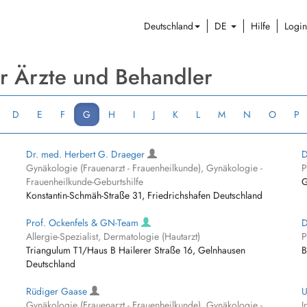
Deutschland
DE
Hilfe
Login
er Ärzte und Behandler
D
E
F
G
H
I
J
K
L
M
N
O
P
Dr. med. Herbert G. Draeger
D
Gynäkologie (Frauenarzt - Frauenheilkunde), Gynäkologie -
P
Frauenheilkunde-Geburtshilfe
G
Konstantin-Schmäh-Straße 31, Friedrichshafen Deutschland
Prof. Ockenfels & GN-Team
D
Allergie-Spezialist, Dermatologie (Hautarzt)
P
Triangulum T1/Haus B Hailerer Straße 16, Gelnhausen
B
Deutschland
Rüdiger Gaase
Gynäkologie (Frauenarzt - Frauenheilkunde), Gynäkologie -
I