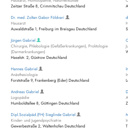
Hausarzt, Homöopathie, Naturheilkunde
C
Zeitzer Straße 8, Crimmitschau Deutschland
A
Dr. med. Zoltan Gabor Földvari
d
Hausarzt
H
Auwaldstraße 1, Freiburg im Breisgau Deutschland
S
Jürgen Gabriel
C
Chirurgie, Phlebologie (Gefäßerkrankungen), Proktologie
J
(Darmerkrankungen)
W
Haselstr. 2, Güstrow Deutschland
Hannes Gabriel
I
Anästhesiologie
I
Forststraße 9, Frankenberg (Eder) Deutschland
L
Andreas Gabriel
D
Logopädie
A
Humboldtallee 8, Göttingen Deutschland
Z
Dipl.Sozialpäd.(FH) Sieglinde Gabriel
M
Kinder- und Jugendpsychiatrie
I
Gewerbestraße 2, Waltenhofen Deutschland
T