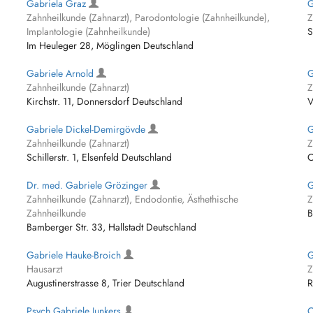
Gabriela Graz
G
Zahnheilkunde (Zahnarzt), Parodontologie (Zahnheilkunde),
Z
Implantologie (Zahnheilkunde)
S
Im Heuleger 28, Möglingen Deutschland
Gabriele Arnold
G
Zahnheilkunde (Zahnarzt)
Z
Kirchstr. 11, Donnersdorf Deutschland
V
Gabriele Dickel-Demirgövde
G
Zahnheilkunde (Zahnarzt)
Z
Schillerstr. 1, Elsenfeld Deutschland
C
Dr. med. Gabriele Grözinger
G
Zahnheilkunde (Zahnarzt), Endodontie, Ästhethische
Z
Zahnheilkunde
B
Bamberger Str. 33, Hallstadt Deutschland
Gabriele Hauke-Broich
G
Hausarzt
Z
Augustinerstrasse 8, Trier Deutschland
R
Psych Gabriele Junkers
C