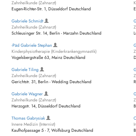
Zahnheilkunde (Zahnarzt)
K
Eugen-Richter-Str. 1, Düsseldorf Deutschland
E
Gabriele Schmidt
G
Zahnheilkunde (Zahnarzt)
Z
Schleusinger Str. 14, Berlin - Marzahn Deutschland
L
-Päd Gabriele Stephan
G
Kinderphysiotherapie (Kinderkrankengymnastik)
Z
Vogelsbergstraße 63, Mainz Deutschland
D
Gabriele Tiling
G
Zahnheilkunde (Zahnarzt)
Z
Gerichtstr. 31, Berlin - Wedding Deutschland
R
Gabriele Wagner
G
Zahnheilkunde (Zahnarzt)
Z
Herzogstr. 14, Düsseldorf Deutschland
B
Thomas Gabrysiak
C
Innere Medizin (Internist)
I
Kaufhofpassage 5 - 7, Wolfsburg Deutschland
B