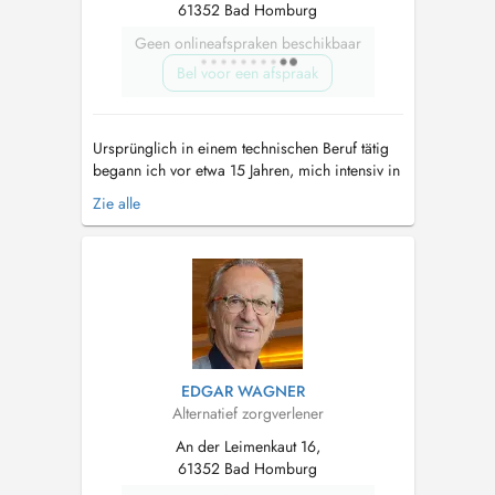
61352 Bad Homburg
Geen onlineafspraken beschikbaar
Bel voor een afspraak
Ursprünglich in einem technischen Beruf tätig
begann ich vor etwa 15 Jahren, mich intensiv in
naturheilkundliche Verfahren einzuarbeiten und
Zie alle
zum Heilpraktiker ausbilden zu lassen. Nach
erfolgreichem Bestehen der Prüfung und
Erteilung der gesetzlichen Erlaubnis im Januar
2007 in Köln gründete ich ans...
EDGAR WAGNER
Alternatief zorgverlener
An der Leimenkaut 16,
61352 Bad Homburg