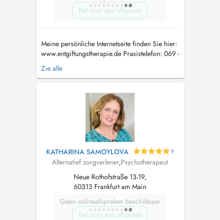
Bel voor een afspraak
Meine persönliche Internetseite finden Sie hier:
www.entgiftungstherapie.de Praxistelefon: 069 -
380 79 58 79 Bitte ggf. Nachricht auf dem AB
Zie alle
hinterlassen, dann rufen wir baldmöglichst
zurück....
KATHARINA SAMOYLOVA
9
Alternatief zorgverlener
,
Psychotherapeut
Neue Rothofstraße 13-19,
60313 Frankfurt am Main
Geen onlineafspraken beschikbaar
Bel voor een afspraak