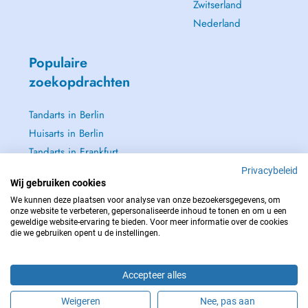
Zwitserland
Nederland
Populaire
zoekopdrachten
Tandarts in Berlin
Huisarts in Berlin
Tandarts in Frankfurt
Dermatoloog in
Privacybeleid
Wij gebruiken cookies
Frankfurt
We kunnen deze plaatsen voor analyse van onze bezoekersgegevens, om
Zie alle →
onze website te verbeteren, gepersonaliseerde inhoud te tonen en om u een
geweldige website-ervaring te bieden. Voor meer informatie over de cookies
die we gebruiken opent u de instellingen.
Accepteer alles
NEEM IN GEVAL VAN NOOD CONTACT OP MET : 112
Copyright © 2026 - DOCTENA Germany GmbH Kurfürstendamm 14, 10719
Weigeren
Nee, pas aan
Berlin