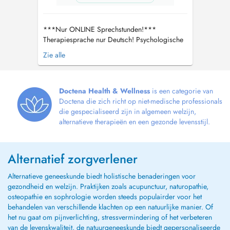
***Nur ONLINE Sprechstunden!***
Therapiesprache nur Deutsch! Psychologische
Beratung für Frauen nach toxischen
Zie alle
Beziehungen Liebe Klientin, ich freue mich
sehr, dich in meiner Onlinepraxis begrüßen zu
dürfen. Mein Beratungsangebot richtet sich
hauptsächlich an Frauen, die Opfer von
Doctena Health & Wellness
is een categorie van
narzisst...
Doctena die zich richt op niet-medische professionals
die gespecialiseerd zijn in algemeen welzijn,
alternatieve therapieën en een gezonde levensstijl.
Alternatief zorgverlener
Alternatieve geneeskunde biedt holistische benaderingen voor
gezondheid en welzijn. Praktijken zoals acupunctuur, naturopathie,
osteopathie en sophrologie worden steeds populairder voor het
behandelen van verschillende klachten op een natuurlijke manier. Of
het nu gaat om pijnverlichting, stressvermindering of het verbeteren
van de levenskwaliteit, de natuurgeneeskunde biedt gepersonaliseerde