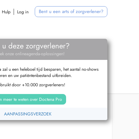
Bent u een arts of zorgverlener?
Hulp
Log in
 u deze zorgverlener?
ek onze onlineagenda-oplossingen!
zal u een heleboel tijd besparen, het aantal no-shows
ren en uw patiëntenbestand uitbreiden.
ebruikt door +10.000 zorgverleners!
 meer te weten over Doctena Pro
AANPASSINGSVERZOEK