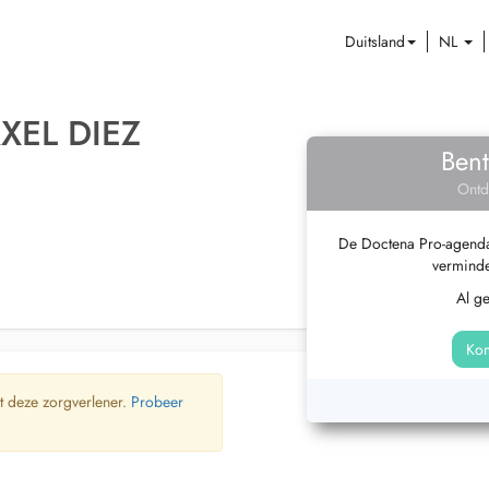
Duitsland
NL
XEL DIEZ
Bent
Ontd
De Doctena Pro-agenda 
verminde
Al g
Kom
t deze zorgverlener.
Probeer