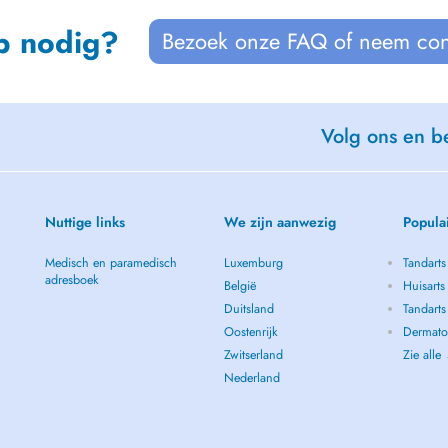
p nodig?
Bezoek onze FAQ of neem con
Volg ons en be
Nuttige links
We zijn aanwezig
Popula
Medisch en paramedisch
Luxemburg
Tandarts
adresboek
België
Huisarts
Duitsland
Tandarts
Oostenrijk
Dermatol
Zwitserland
Zie alle
Nederland