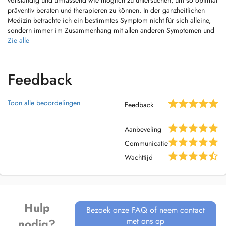
vollständig und umfassend wie möglich zu untersuchen, um so optimal
präventiv beraten und therapieren zu können. In der ganzheitlichen
Medizin betrachte ich ein bestimmtes Symptom nicht für sich alleine,
sondern immer im Zusammenhang mit allen anderen Symptomen und
individuellen Einflussfaktoren, um die richtige Diagnose und ihre
Zie alle
Ursachen ermitteln zu können.
Ich strebe dabei stets eine hohe medizinische Qualität auf dem
Feedback
aktuellen wissenschaftlichen Stand der Forschung an und mit Hilfe
einer detaillierten und verständlichen Aufklärung, regelmäßigen
Weiterbildungen, einer leitliniengerechten Organisation- und
Toon alle beoordelingen
Feedback
Behandlungsabläufen stelle ich diese sicher. Dort wo es sinnvoll ist,
ergänze ich meine Behandlung aufgrund meines Netzwerks in
Aanbeveling
Frankfurt und teilweise überregional mit Maßnahmen von Spezialisten,
so dass diese zusätzliche optimale Kommunikation die Qualität meiner
Communicatie
Arbeit ergänzt.
Wachttijd
Hulp
Bezoek onze FAQ of neem contact
met ons op
nodig?