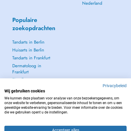
Nederland
Populaire
zoekopdrachten
Tandarts in Berlin
Huisarts in Berlin
Tandarts in Frankfurt
Dermatoloog in
Frankfurt
Zie alle →
Privacybeleid
Wij gebruiken cookies
We kunnen deze plaatsen voor analyse van onze bezoekersgegevens, om
onze website te verbeteren, gepersonaliseerde inhoud te tonen en om u een
geweldige website-ervaring te bieden. Voor meer informatie over de cookies
NEEM IN GEVAL VAN NOOD CONTACT OP MET : 112
die we gebruiken opent u de instellingen.
Copyright © 2026 - DOCTENA Germany GmbH Kurfürstendamm 14, 10719
Berlin
Accepteer alles