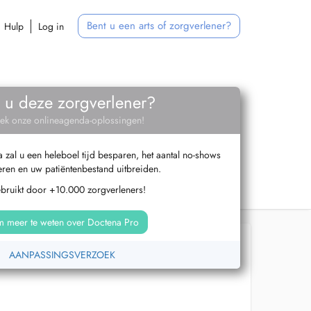
Bent u een arts of zorgverlener?
Hulp
Log in
 u deze zorgverlener?
ek onze onlineagenda-oplossingen!
zal u een heleboel tijd besparen, het aantal no-shows
ren en uw patiëntenbestand uitbreiden.
ebruikt door +10.000 zorgverleners!
 meer te weten over Doctena Pro
AANPASSINGSVERZOEK