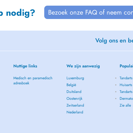
p nodig?
Bezoek onze FAQ of neem con
Volg ons en be
Nuttige links
We zijn aanwezig
Popula
Medisch en paramedisch
Luxemburg
Tandarts
adresboek
België
Huisarts
Duitsland
Tandarts
Oostenrijk
Dermatol
Zwitserland
Zie alle
Nederland