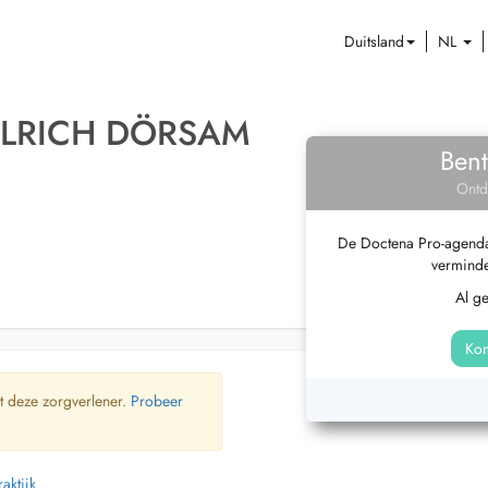
Duitsland
NL
ULRICH DÖRSAM
Bent
Ontd
De Doctena Pro-agenda 
verminde
Al g
Kom
t deze zorgverlener.
Probeer
aktijk