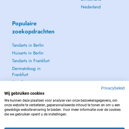
Nederland
Populaire
zoekopdrachten
Tandarts in Berlin
Huisarts in Berlin
Tandarts in Frankfurt
Dermatoloog in
Frankfurt
Zie alle →
Privacybeleid
Wij gebruiken cookies
We kunnen deze plaatsen voor analyse van onze bezoekersgegevens, om
onze website te verbeteren, gepersonaliseerde inhoud te tonen en om u een
geweldige website-ervaring te bieden. Voor meer informatie over de cookies
NEEM IN GEVAL VAN NOOD CONTACT OP MET : 112
die we gebruiken opent u de instellingen.
Copyright © 2026 - DOCTENA Germany GmbH Kurfürstendamm 14, 10719
Berlin