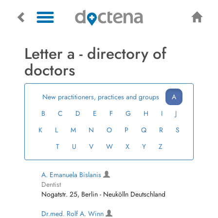
Letter a - directory of
doctors
New practitioners, practices and groups
A
B
C
D
E
F
G
H
I
J
K
L
M
N
O
P
Q
R
S
T
U
V
W
X
Y
Z
A. Emanuela Bislanis
Dentist
Nogatstr. 25, Berlin - Neukölln Deutschland
Dr.med. Rolf A. Winn