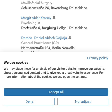
Maxillofacial Surgery
Schussenstraße 20, Ravensburg Deutschland
Margit Abler Kratkey
Psychologist
Dorfstraße 6, Burgberg i.Allgäu Deutschland
Dr.med. Daniel Ablorh-Odjidja
General Practitioner (GP)
Hermannstraße 124, Berlin-Neukölln
Deutschland
Privacy policy
Dr. medic. (R) Omar Abo Basha
We use cookies
Ophthalmologist - Eye Doctor
We may place these for analysis of our visitor data, to improve our website,
Herzogstraße 17, Wuppertal Deutschland
show personalised content and to give you a great website experience. For
more information about the cookies we use open the settings.
Jaweed AboShawish
Neurologist (incl Headache Specialists)
Accept all
Hindenburgstraße 11, Coburg Deutschland
Deny
No, adjust
Ali Abohaya
Traumatology