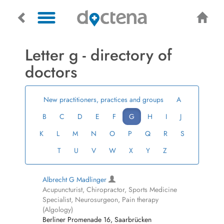
Letter g - directory of
doctors
New practitioners, practices and groups
A
B
C
D
E
F
G
H
I
J
K
L
M
N
O
P
Q
R
S
T
U
V
W
X
Y
Z
Albrecht G Madlinger
Acupuncturist, Chiropractor, Sports Medicine
Specialist, Neurosurgeon, Pain therapy
(Algology)
Berliner Promenade 16, Saarbrücken