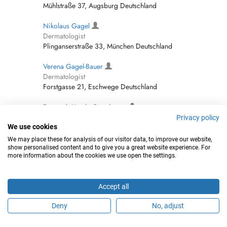
Mühlstraße 37, Augsburg Deutschland
Nikolaus Gagel
Dermatologist
Plinganserstraße 33, München Deutschland
Verena Gagel-Bauer
Dermatologist
Forstgasse 21, Eschwege Deutschland
Dr. med. Ursula Gagelmann
Psychologist
Privacy policy
Weinheimer Straße 1 B, Schriesheim
We use cookies
Deutschland
We may place these for analysis of our visitor data, to improve our website,
show personalised content and to give you a great website experience. For
more information about the cookies we use open the settings.
Tina Gagg
Dermatologist
Neumühle 2, Erlangen Deutschland
Accept all
Dr. med. Friedrich Gagsteiger
Deny
No, adjust
Endocrinologist (incl Diabetes Specialists),
Gynecologist, Gynecologist - Obstetrician (OB-